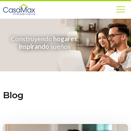
Construyendo
hogares
,
inspirando
sueños
Blog