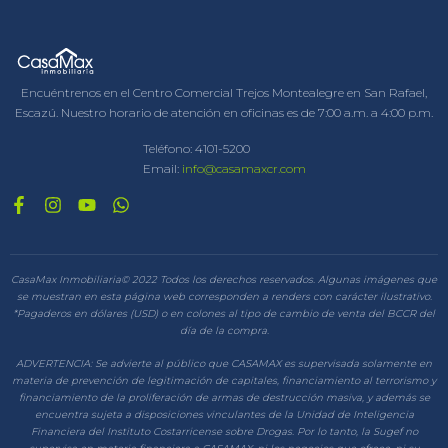
Encuéntrenos en el Centro Comercial Trejos Montealegre en San Rafael,
Escazú. Nuestro horario de atención en oficinas es de 7:00 a.m. a 4:00 p.m.
Teléfono:
4101-5200
Email:
info@casamaxcr.com
CasaMax Inmobiliaria© 2022 Todos los derechos reservados. Algunas imágenes que
se muestran en esta página web corresponden a renders con carácter ilustrativo.
*Pagaderos en dólares (USD) o en colones al tipo de cambio de venta del BCCR del
día de la compra.
ADVERTENCIA: Se advierte al público que CASAMAX es supervisada solamente en
materia de prevención de legitimación de capitales, financiamiento al terrorismo y
financiamiento de la proliferación de armas de destrucción masiva, y además se
encuentra sujeta a disposiciones vinculantes de la Unidad de Inteligencia
Financiera del Instituto Costarricense sobre Drogas. Por lo tanto, la Sugef no