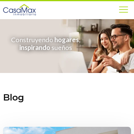
Construyendo
hogares
,
inspirando
sueños
Blog