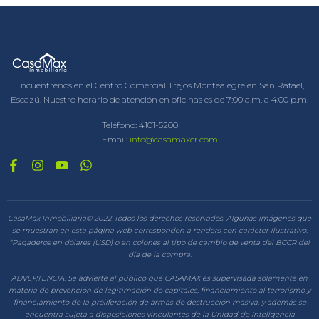
Encuéntrenos en el Centro Comercial Trejos Montealegre en San Rafael,
Escazú. Nuestro horario de atención en oficinas es de 7:00 a.m. a 4:00 p.m.
Teléfono:
4101-5200
Email:
info@casamaxcr.com
CasaMax Inmobiliaria© 2022 Todos los derechos reservados. Algunas imágenes que
se muestran en esta página web corresponden a renders con carácter ilustrativo.
*Pagaderos en dólares (USD) o en colones al tipo de cambio de venta del BCCR del
día de la compra.
ADVERTENCIA: Se advierte al público que CASAMAX es supervisada solamente en
materia de prevención de legitimación de capitales, financiamiento al terrorismo y
financiamiento de la proliferación de armas de destrucción masiva, y además se
encuentra sujeta a disposiciones vinculantes de la Unidad de Inteligencia