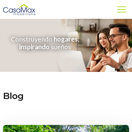
Construyendo
hogares
,
inspirando
sueños
Blog