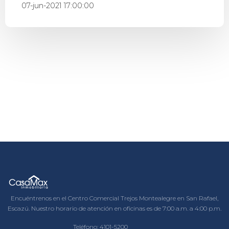
07-jun-2021 17:00:00
Encuéntrenos en el Centro Comercial Trejos Montealegre en San Rafael,
Escazú. Nuestro horario de atención en oficinas es de 7:00 a.m. a 4:00 p.m.
Teléfono:
4101-5200