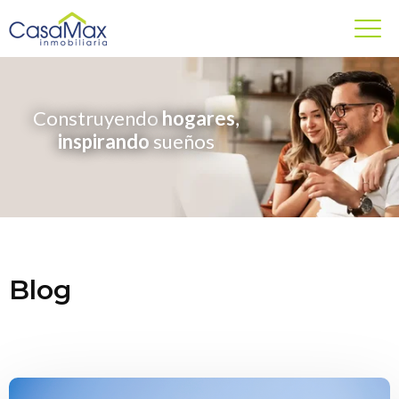
Construyendo
hogares
,
inspirando
sueños
Blog