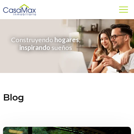
Construyendo
hogares
,
inspirando
sueños
Blog