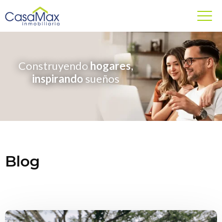
Construyendo
hogares
,
inspirando
sueños
Blog