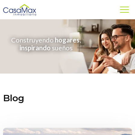
Construyendo
hogares
,
inspirando
sueños
Blog