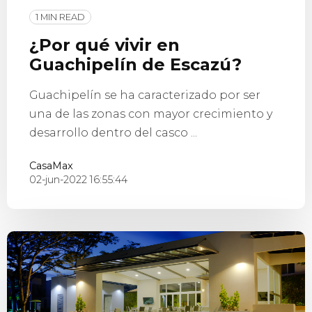
1 MIN READ
¿Por qué vivir en
Guachipelín de Escazú?
Guachipelín se ha caracterizado por ser
una de las zonas con mayor crecimiento y
desarrollo dentro del casco ...
CasaMax
02-jun-2022 16:55:44