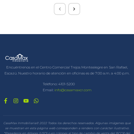
Encuéntrenos en el Centro Comercial Trejos Montealegre en San Rafael,
Escazú. Nuestro horario de atención en oficinas es de 7:00 a.m. a 4:00 p.m.
Teléfono:
4101-5200
Email:
info@casamaxcr.com
CasaMax Inmobiliaria© 2022 Todos los derechos reservados. Algunas imágenes que
se muestran en esta página web corresponden a renders con carácter ilustrativo.
*Pagaderos en dólares (USD) o en colones al tipo de cambio de venta del BCCR del